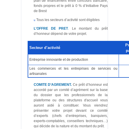
plan de financement entre concours bancaire,
fonds propres et le prêt à 0 % d’Initiative Pays
de Brest
Tous les secteurs d’activité sont éligibles
u
L'OFFRE DE PRET
.
Le montant du prêt
d’honneur dépend de votre projet.
P
Secteur d’activité
p
Entreprise innovante et de production
Les commerces et les entreprises de services ou
artisanales
COMITE D’AGREMENT
.
Ce prêt d’honneur est
accordé par un comité d’agrément sur la base
du dossier que les professionnels de la
plateforme ou des structures d'accueil vous
auront aidé à constituer. Vous viendrez
présenter votre projet devant ce comité
d’experts (chefs d’entreprises, banquiers,
experts-comptables, conseillers techniques…)
qui décide de la nature et du montant du prêt.