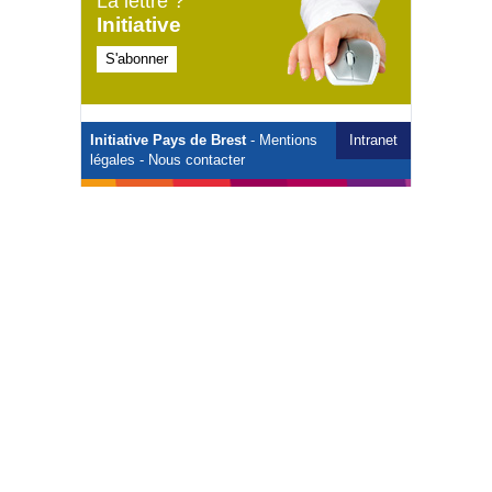
La lettre ?
Initiative
S'abonner
Initiative Pays de Brest
-
Mentions
Intranet
légales
-
Nous contacter