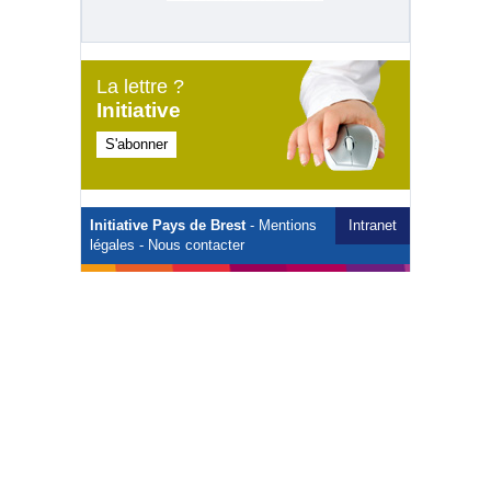
La lettre ?
Initiative
S'abonner
Initiative Pays de Brest
-
Mentions
Intranet
légales
-
Nous contacter